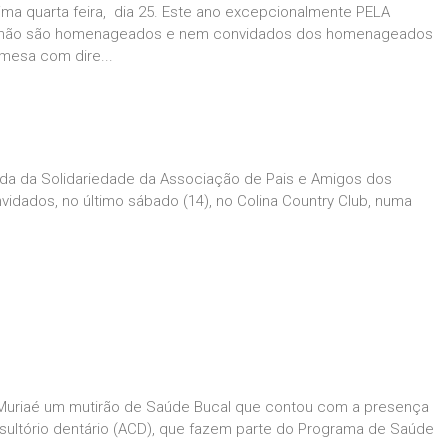
a quarta feira, dia 25. Este ano excepcionalmente PELA
não são homenageados e nem convidados dos homenageados
mesa com dire...
oada da Solidariedade da Associação de Pais e Amigos dos
vidados, no último sábado (14), no Colina Country Club, numa
de Muriaé um mutirão de Saúde Bucal que contou com a presença
nsultório dentário (ACD), que fazem parte do Programa de Saúde