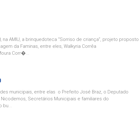
8, na AMIU, a brinquedoteca “Sorriso de criança”, projeto proposto
gem da Faminas, entre eles, Walkyria Corrêa
Moura Corr�...
o
dades municipais, entre elas o Prefeito José Braz, o Deputado
é Nicodemos, Secretários Municipais e familiares do
 bu...