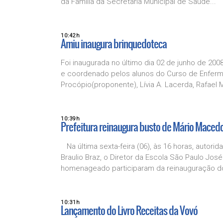
da Família da Secretaria Municipal de Saúde...
10:42h
Amiu inaugura brinquedoteca
Foi inaugurada no último dia 02 de junho de 200
e coordenado pelos alunos do Curso de Enferma
Procópio(proponente), Lívia A. Lacerda, Rafael 
10:39h
Prefeitura reinaugura busto de Mário Maced
Na última sexta-feira (06), às 16 horas, autori
Braulio Braz, o Diretor da Escola São Paulo Jos
homenageado participaram da reinauguração do
10:31h
Lançamento do Livro Receitas da Vovó