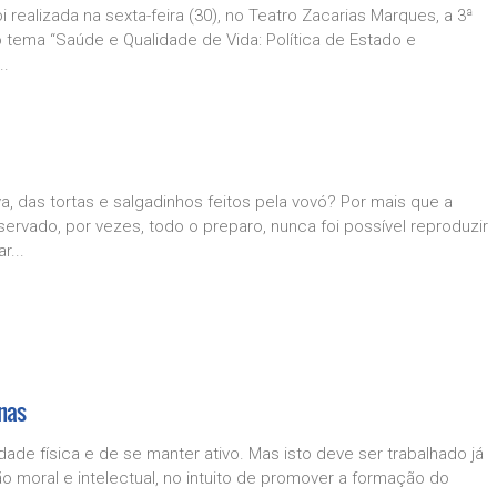
 realizada na sexta-feira (30), no Teatro Zacarias Marques, a 3ª
tema “Saúde e Qualidade de Vida: Política de Estado e
..
 das tortas e salgadinhos feitos pela vovó? Por mais que a
servado, por vezes, todo o preparo, nunca foi possível reproduzir
r...
inas
de física e de se manter ativo. Mas isto deve ser trabalhado já
ão moral e intelectual, no intuito de promover a formação do