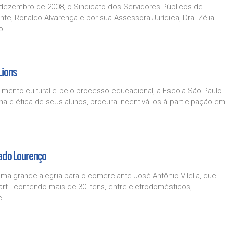
 dezembro de 2008, o Sindicato dos Servidores Públicos de
te, Ronaldo Alvarenga e por sua Assessora Jurídica, Dra. Zélia
...
Lions
imento cultural e pelo processo educacional, a Escola São Paulo
a e ética de seus alunos, procura incentivá-los à participação em
ado Lourenço
 uma grande alegria para o comerciante José Antônio Vilella, que
 - contendo mais de 30 itens, entre eletrodomésticos,
...