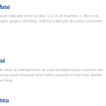
Muriaé
iaé, realizado entre os dias 12 e 15 de fevereiro, o “Bloco do
legria, ginga e harmonia, chamou a atenção do público presente
nal
 inicio ao planejamento de suas atividades para o próximo ano.
idiomas para conseguir uma melhor posição no mercado, devem
vo.Segu...
rícia