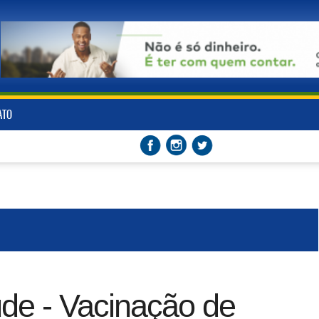
ATO
úde - Vacinação de