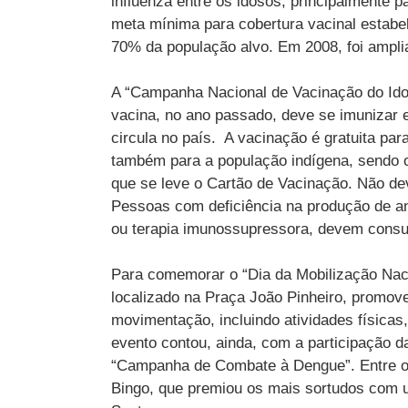
influenza entre os idosos, principalmente p
meta mínima para cobertura vacinal estabe
70% da população alvo. Em 2008, foi ampl
A “Campanha Nacional de Vacinação do Ido
vacina, no ano passado, deve se imunizar 
circula no país. A vacinação é gratuita pa
também para a população indígena, sendo o
que se leve o Cartão de Vacinação. Não de
Pessoas com deficiência na produção de an
ou terapia imunossupressora, devem consul
Para comemorar o “Dia da Mobilização Naci
localizado na Praça João Pinheiro, promov
movimentação, incluindo atividades físicas,
evento contou, ainda, com a participação d
“Campanha de Combate à Dengue”. Entre os i
Bingo, que premiou os mais sortudos com 