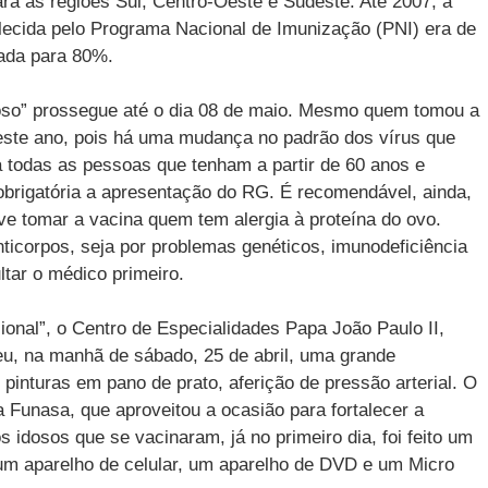
ara as regiões Sul, Centro-Oeste e Sudeste. Até 2007, a
lecida pelo Programa Nacional de Imunização (PNI) era de
iada para 80%.
so” prossegue até o dia 08 de maio. Mesmo quem tomou a
este ano, pois há uma mudança no padrão dos vírus que
ra todas as pessoas que tenham a partir de 60 anos e
brigatória a apresentação do RG. É recomendável, ainda,
ve tomar a vacina quem tem alergia à proteína do ovo.
ticorpos, seja por problemas genéticos, imunodeficiência
tar o médico primeiro.
onal”, o Centro de Especialidades Papa João Paulo II,
eu, na manhã de sábado, 25 de abril, uma grande
 pinturas em pano de prato, aferição de pressão arterial. O
a Funasa, que aproveitou a ocasião para fortalecer a
dosos que se vacinaram, já no primeiro dia, foi feito um
um aparelho de celular, um aparelho de DVD e um Micro