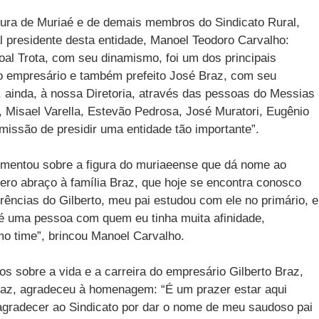
tura de Muriaé e de demais membros do Sindicato Rural,
l presidente desta entidade, Manoel Teodoro Carvalho:
al Trota, com seu dinamismo, foi um dos principais
do empresário e também prefeito José Braz, com seu
ainda, à nossa Diretoria, através das pessoas do Messias
, Misael Varella, Estevão Pedrosa, José Muratori, Eugênio
issão de presidir uma entidade tão importante”.
omentou sobre a figura do muriaeense que dá nome ao
ro abraço à família Braz, que hoje se encontra conosco
rências do Gilberto, meu pai estudou com ele no primário, e
é uma pessoa com quem eu tinha muita afinidade,
o time”, brincou Manoel Carvalho.
 sobre a vida e a carreira do empresário Gilberto Braz,
raz, agradeceu à homenagem: “É um prazer estar aqui
agradecer ao Sindicato por dar o nome de meu saudoso pai