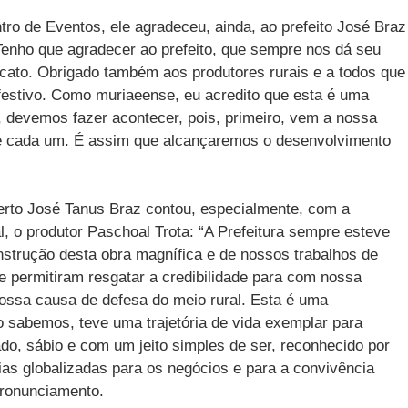
ro de Eventos, ele agradeceu, ainda, ao prefeito José Braz
 “Tenho que agradecer ao prefeito, que sempre nos dá seu
cato. Obrigado também aos produtores rurais e a todos que
festivo. Como muriaeense, eu acredito que esta é uma
o, devemos fazer acontecer, pois, primeiro, vem a nossa
de cada um. É assim que alcançaremos o desenvolvimento
erto José Tanus Braz contou, especialmente, com a
l, o produtor Paschoal Trota: “A Prefeitura sempre esteve
nstrução desta obra magnífica e de nossos trabalhos de
 permitiram resgatar a credibilidade para com nossa
 nossa causa de defesa do meio rural. Esta é uma
sabemos, teve uma trajetória de vida exemplar para
, sábio e com um jeito simples de ser, reconhecido por
ias globalizadas para os negócios e para a convivência
pronunciamento.