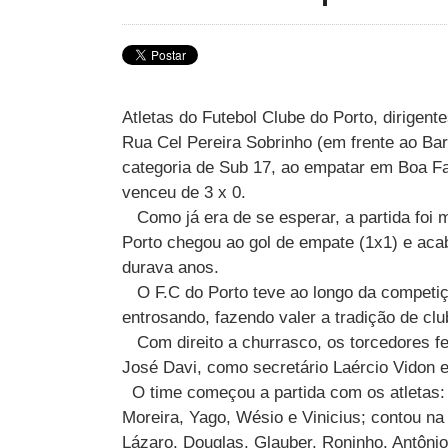
Atletas do Futebol Clube do Porto, dirigent
Rua Cel Pereira Sobrinho (em frente ao Ba
categoria de Sub 17, ao empatar em Boa Fa
venceu de 3 x 0.
Como já era de se esperar, a partida foi m
Porto chegou ao gol de empate (1x1) e aca
durava anos.
O F.C do Porto teve ao longo da competiç
entrosando, fazendo valer a tradição de cl
Com direito a churrasco, os torcedores fe
José Davi, como secretário Laércio Vidon e
O time começou a partida com os atletas: É
Moreira, Yago, Wésio e Vinicius; contou n
Lázaro, Douglas, Glauber, Roninho, Antônio