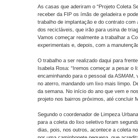
As casas que aderiram o “Projeto Coleta S
receber da FIP os ímãs de geladeira e pod
trabalho de implantação e do contrato com 
dos recicláveis, que irão para usina de tri
Vamos começar realmente a trabalhar a Col
experimentais e, depois, com a manutenção 
O trabalho a ser realizado daqui para frent
Isabela Rosa: “Iremos começar a pesar o lix
encaminhando para o pessoal da ASMAM, vi
no aterro, mandando um lixo mais limpo. 
da semana. No início do ano que vem e no
projeto nos bairros próximos, até concluir M
Segundo o coordenador de Limpeza Urbana d
para a coleta do lixo seletivo foram segund
dias, pois, nos outros, acontece a coleta n
por uma caminhonete pequena, que acredita