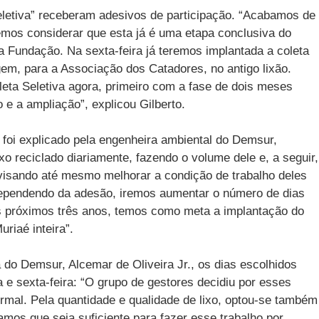
eletiva” receberam adesivos de participação. “Acabamos de
emos considerar que esta já é uma etapa conclusiva do
a Fundação. Na sexta-feira já teremos implantada a coleta
agem, para a Associação dos Catadores, no antigo lixão.
eta Seletiva agora, primeiro com a fase de dois meses
e a ampliação”, explicou Gilberto.
e foi explicado pela engenheira ambiental do Demsur,
o reciclado diariamente, fazendo o volume dele e, a seguir,
sando até mesmo melhorar a condição de trabalho deles
Dependendo da adesão, iremos aumentar o número de dias
s próximos três anos, temos como meta a implantação do
uriaé inteira”.
o Demsur, Alcemar de Oliveira Jr., os dias escolhidos
a e sexta-feira: “O grupo de gestores decidiu por esses
ormal. Pela quantidade e qualidade de lixo, optou-se também
mos que seja suficiente para fazer esse trabalho por